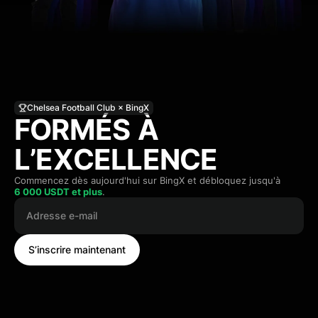
Chelsea Football Club × BingX
F
O
R
M
É
S
À
L
’
E
X
C
E
L
L
E
N
C
E
Commencez dès aujourd'hui sur BingX et débloquez jusqu'à
6 000 USDT et plus
.
S’inscrire maintenant