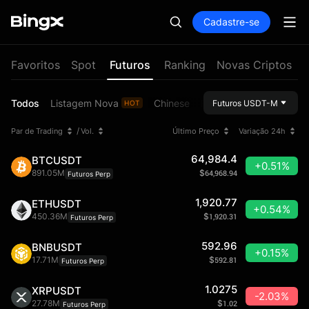
Cadastre-se
Favoritos
Spot
Futuros
Ranking
Novas Criptos
Todos
Listagem Nova
Chinese
RWA
MEME
Inovaçã
Futuros USDT-M
HOT
/
Par de Trading
Vol.
Último Preço
Variação 24h
64,984.4
BTCUSDT
+0.51%
891.05M
$
64,968.94
Futuros Perp
1,920.77
ETHUSDT
+0.54%
450.36M
$
1,920.31
Futuros Perp
592.96
BNBUSDT
+0.15%
17.71M
$
592.81
Futuros Perp
1.0275
XRPUSDT
-2.03%
27.78M
$
1.02
Futuros Perp