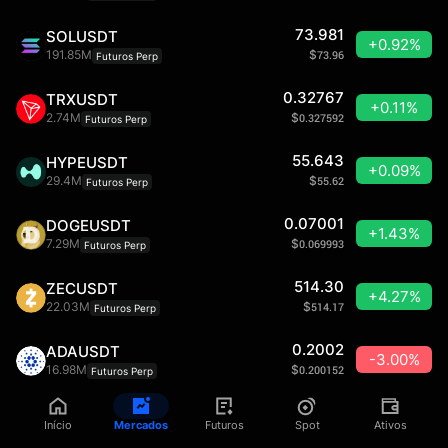
73.981
SOLUSDT
+0.92%
191.85M
$
73.96
Futuros Perp
0.32767
TRXUSDT
+0.11%
2.74M
$
0.327592
Futuros Perp
55.643
HYPEUSDT
+0.09%
29.4M
$
55.62
Futuros Perp
0.07001
DOGEUSDT
+1.43%
7.29M
$
0.069993
Futuros Perp
514.30
ZECUSDT
+4.27%
22.03M
$
514.17
Futuros Perp
0.2002
ADAUSDT
-3.00%
16.98M
$
0.200152
Futuros Perp
8.302
LINKUSDT
+0.77%
Início
Mercados
Futuros
Spot
Ativos
7.88M
$
8.30
Futuros Perp