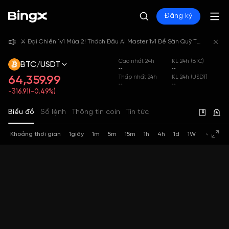
Đăng ký
⚔️ Đại Chiến 1v1 Mùa 2! Thách Đấu AI Master 1v1 Để Săn Quỹ Thưởng 4,000,000 USDT!
⚔️ Đại Chiến 1v1 Mùa 2! Thách Đấu AI Master 1v1 Để Săn Quỹ Thưởng 4,000,000 USDT!
⚔️ Đại Chiến 1v1 Mùa 2! Thách Đấu AI Master 1v1 Để Săn Quỹ Thưởng 4,000,000 USDT!
Cao nhất 24h
KL 24h (BTC)
BTC/USDT
--
--
64,359.99
Thấp nhất 24h
KL 24h (USDT)
--
--
-316.91(-0.49%)
Biểu đồ
Sổ lệnh
Thông tin coin
Tin tức
Khoảng thời gian
1giây
1m
5m
15m
1h
4h
1d
1W