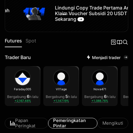
Lindungi Copy Trade Pertama Anda
Klaim Voucher Subsidi 20 USDT
Sekarang
Futures
Spot
Trader Baru
Menjadi trader
Faraday005
Vi11age
Nova471
6
5
6
Bergabung
h lalu
Bergabung
h lalu
Bergabung
h lalu
Berg
+2,167.48%
+1,147.19%
+1,088.76%
+
Papan
Pemeringkatan
Mengikuti
Peringkat
Pintar