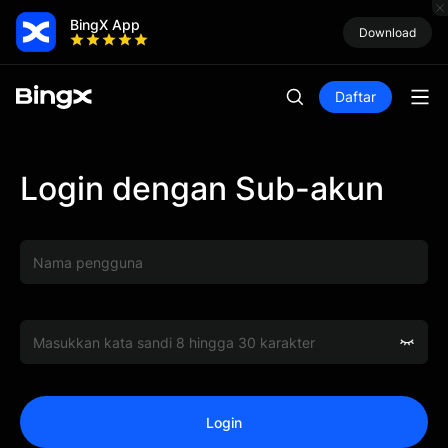
BingX App
Download
Daftar
Login dengan Sub-akun
Login