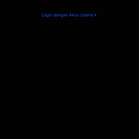
Login dengan Akun Utama