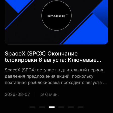
SpaceX (SPCX) Окончание
B
блокировки 6 августа: Ключевые
к
риски и что нужно знать инвесторам
п
 в
SpaceX (SPCX) вступает в длительный период
Новая программа позволит новым
ф
давления предложения акций, поскольку
по
поэтапная разблокировка проходит с августа по
а
декабрь 2026 года. Первый и крупнейший
к
2026-08-07
6 мин.
2
транш поступает 6 августа, с дополнительными
п
акциями, становящимися доступными для
в
торговли в последующих траншах до конца
сф