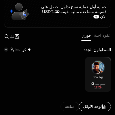
حماية أول عملية نسخ تداول احصل على
قسيمة مساعدة مالية بقيمة 20 USDT
ا
الآن
عقود آجلة
فوري
المتداولون الجدد
كن متداولاً
xpaulxg
2
انضم منذ
ي
-0.25%
لوحة الأوائل
متابعة