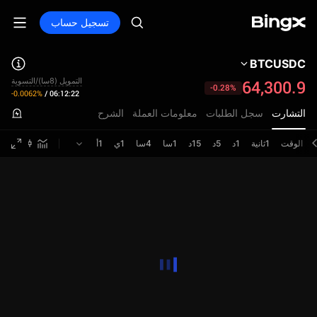
تسجيل حساب
BTCUSDC
التمويل (8سا)/التسوية
64,300.9
-0.28%
-0.0062%
/
06:12:22
التشارت
سجل الطلبات
معلومات العملة
الشرح
الوقت
1ثانية
1د
5د
15د
1سا
4سا
1ي
1أ