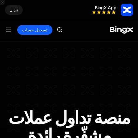
BingX App
تنزيل
تسجيل حساب
منصة تداول عملات
مشفّرة رائدة